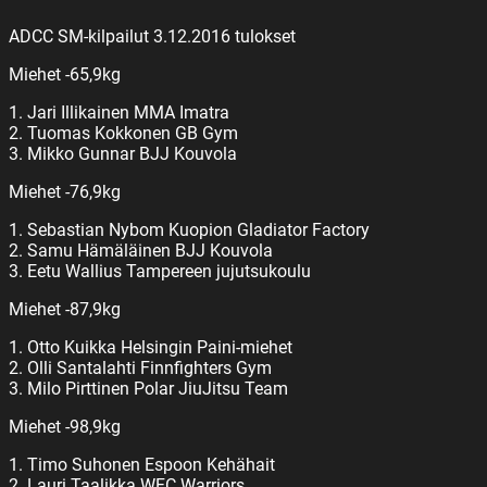
ADCC SM-kilpailut 3.12.2016 tulokset
Miehet -65,9kg
1. Jari Illikainen MMA Imatra
2. Tuomas Kokkonen GB Gym
3. Mikko Gunnar BJJ Kouvola
Miehet -76,9kg
1. Sebastian Nybom Kuopion Gladiator Factory
2. Samu Hämäläinen BJJ Kouvola
3. Eetu Wallius Tampereen jujutsukoulu
Miehet -87,9kg
1. Otto Kuikka Helsingin Paini-miehet
2. Olli Santalahti Finnfighters Gym
3. Milo Pirttinen Polar JiuJitsu Team
Miehet -98,9kg
1. Timo Suhonen Espoon Kehähait
2. Lauri Taalikka WFC Warriors